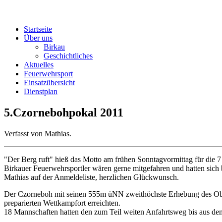
Startseite
Über uns
Birkau
Geschichtliches
Aktuelles
Feuerwehrsport
Einsatzübersicht
Dienstplan
5.Czornebohpokal 2011
Verfasst von Mathias.
"Der Berg ruft" hieß das Motto am frühen Sonntagvormittag für die
Birkauer Feuerwehrsportler wären gerne mitgefahren und hatten sich
Mathias auf der Anmeldeliste, herzlichen Glückwunsch.
Der Czorneboh mit seinen 555m üNN zweithöchste Erhebung des Oberla
preparierten Wettkampfort erreichten.
18 Mannschaften hatten den zum Teil weiten Anfahrtsweg bis aus de