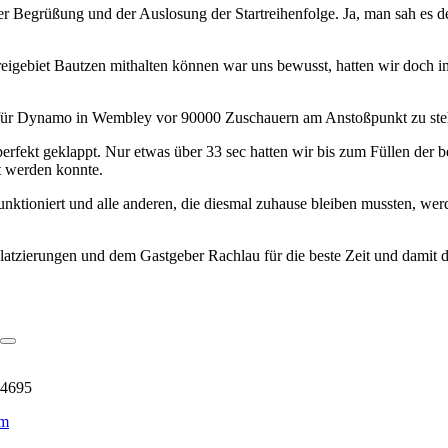
der Begrüßung und der Auslosung der Startreihenfolge. Ja, man sah es 
reigebiet Bautzen mithalten können war uns bewusst, hatten wir doch i
, für Dynamo in Wembley vor 90000 Zuschauern am Anstoßpunkt zu steh
perfekt geklappt. Nur etwas über 33 sec hatten wir bis zum Füllen der 
t werden konnte.
unktioniert und alle anderen, die diesmal zuhause bleiben mussten, we
zierungen und dem Gastgeber Rachlau für die beste Zeit und damit d
 4695
um