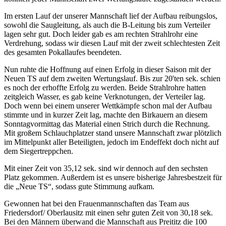
Im ersten Lauf der unserer Mannschaft lief der Aufbau reibungslos,
sowohl die Saugleitung, als auch die B-Leitung bis zum Verteiler
lagen sehr gut. Doch leider gab es am rechten Strahlrohr eine
Verdrehung, sodass wir diesen Lauf mit der zweit schlechtesten Zeit
des gesamten Pokallaufes beendeten.
Nun ruhte die Hoffnung auf einen Erfolg in dieser Saison mit der
Neuen TS auf dem zweiten Wertungslauf. Bis zur 20'ten sek. schien
es noch der erhoffte Erfolg zu werden. Beide Strahlrohre hatten
zeitgleich Wasser, es gab keine Verknotungen, der Verteiler lag.
Doch wenn bei einem unserer Wettkämpfe schon mal der Aufbau
stimmte und in kurzer Zeit lag, machte den Birkauern an diesem
Sonntagvormittag das Material einen Strich durch die Rechnung.
Mit großem Schlauchplatzer stand unsere Mannschaft zwar plötzlich
im Mittelpunkt aller Beteiligten, jedoch im Endeffekt doch nicht auf
dem Siegertreppchen.
Mit einer Zeit von 35,12 sek. sind wir dennoch auf den sechsten
Platz gekommen. Außerdem ist es unsere bisherige Jahresbestzeit für
die „Neue TS“, sodass gute Stimmung aufkam.
Gewonnen hat bei den Frauenmannschaften das Team aus
Friedersdorf/ Oberlausitz mit einen sehr guten Zeit von 30,18 sek.
Bei den Männern überwand die Mannschaft aus Preititz die 100