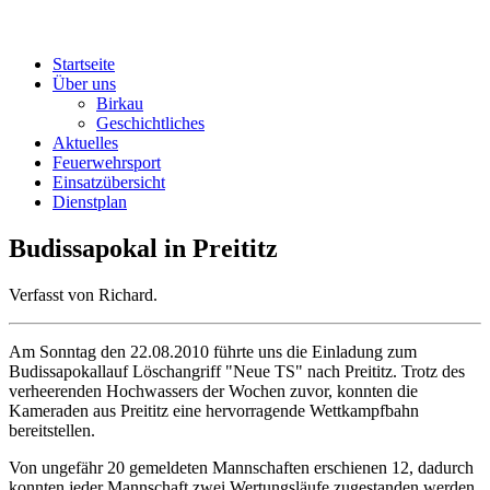
Startseite
Über uns
Birkau
Geschichtliches
Aktuelles
Feuerwehrsport
Einsatzübersicht
Dienstplan
Budissapokal in Preititz
Verfasst von Richard.
Am Sonntag den 22.08.2010 führte uns die Einladung zum
Budissapokallauf Löschangriff "Neue TS" nach Preititz. Trotz des
verheerenden Hochwassers der Wochen zuvor, konnten die
Kameraden aus Preititz eine hervorragende Wettkampfbahn
bereitstellen.
Von ungefähr 20 gemeldeten Mannschaften erschienen 12, dadurch
konnten jeder Mannschaft zwei Wertungsläufe zugestanden werden.