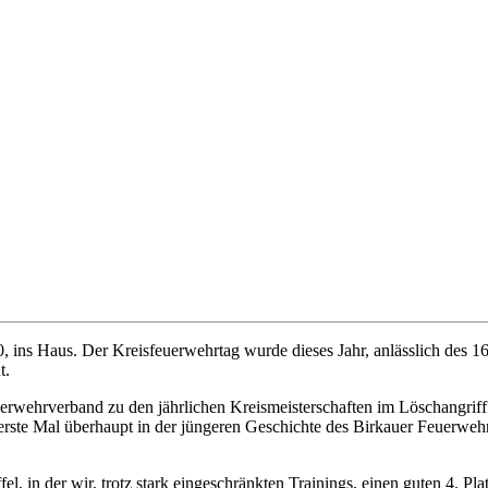
ns Haus. Der Kreisfeuerwehrtag wurde dieses Jahr, anlässlich des 160
t.
erwehrverband zu den jährlichen Kreismeisterschaften im Löschangriff 
erste Mal überhaupt in der jüngeren Geschichte des Birkauer Feuerwehr
, in der wir, trotz stark eingeschränkten Trainings, einen guten 4. P