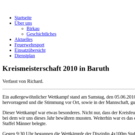
Startseite
Über uns
Birkau
Geschichtliches
Aktuelles
Feuerwehrsport
Einsatzübersicht
Dienstplan
Kreismeisterschaft 2010 in Baruth
Verfasst von Richard.
Ein außergewöhnlicher Wettkampf stand am Samstag, den 05.06.2010, i
hervorragend und die Stimmung vor Ort, sowie in der Mannschaft, gu
Dieser Wettkampf war etwas besonderes. Nicht nur, dass der Kreisfeu
bei dem wir uns dieses Jahr bewähren mussten. Weiterhin war es das 
Staffel Männer belegte.
Gegen 9:30 Uhr begannen die Wettkämpfe der Disziplin 4x100m Staffel