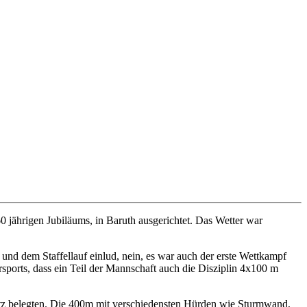
 jährigen Jubiläums, in Baruth ausgerichtet. Das Wetter war
und dem Staffellauf einlud, nein, es war auch der erste Wettkampf
sports, dass ein Teil der Mannschaft auch die Disziplin 4x100 m
latz belegten. Die 400m mit verschiedensten Hürden wie Sturmwand,