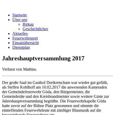
Startseite
Über uns
Birkau
Geschichtliches
Aktuelles
Feuerwehrsport
Einsatzübersicht
Dienstplan
Jahreshauptversammlung 2017
Verfasst von Mathias.
Der große Saal im Gasthof Dreikretscham war wieder gut gefüllt,
als Steffen Kohlhoff am 10.02.2017 die anwesenden Kameraden
der Gemeindefeuerwehr Göda, den Bürgermeister, die
Gemeinderäte und den Kreisbrandmeister sowie weitere Gäste zur
Jahreshauptversammlung begrüßte. Die Feuerwehrkapelle Göda
hatte zuvor auf der Bühne Platz genommen und stimmte die
eintreffenden Feuerwehrleute mit zünftiger Blasmusik auf die
bevorstehende Veranstaltung ein.