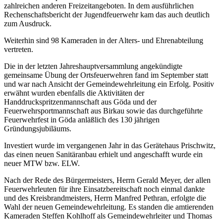
zahlreichen anderen Freizeitangeboten. In dem ausführlichen
Rechenschaftsbericht der Jugendfeuerwehr kam das auch deutlich
zum Ausdruck.
Weiterhin sind 98 Kameraden in der Alters- und Ehrenabteilung
vertreten.
Die in der letzten Jahreshauptversammlung angekündigte
gemeinsame Übung der Ortsfeuerwehren fand im September statt
und war nach Ansicht der Gemeindewehrleitung ein Erfolg. Positiv
erwähnt wurden ebenfalls die Aktivitäten der
Handdruckspritzenmannschaft aus Göda und der
Feuerwehrsportmannschaft aus Birkau sowie das durchgeführte
Feuerwehrfest in Göda anläßlich des 130 jährigen
Gründungsjubiläums.
Investiert wurde im vergangenen Jahr in das Gerätehaus Prischwitz,
das einen neuen Sanitäranbau erhielt und angeschafft wurde ein
neuer MTW bzw. ELW.
Nach der Rede des Bürgermeisters, Herrn Gerald Meyer, der allen
Feuerwehrleuten für ihre Einsatzbereitschaft noch einmal dankte
und des Kreisbrandmeisters, Herrn Manfred Pethran, erfolgte die
Wahl der neuen Gemeindewehrleitung. Es standen die amtierenden
Kameraden Steffen Kohlhoff als Gemeindewehrleiter und Thomas